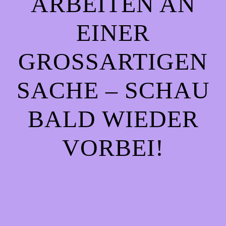
ARBEITEN AN
EINER
GROSSARTIGEN S
ACHE – SCHAU B
ALD WIEDER V
ORBEI!