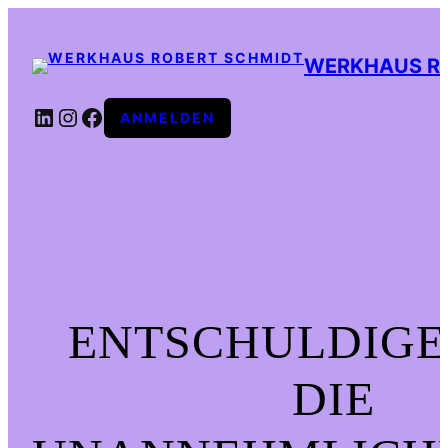
WERKHAUS R
LINKEDIN
INSTAGRAM
FACEBOOK
ANMELDEN
ENTSCHULDIGE
DIE