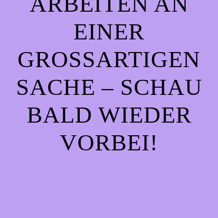
ARBEITEN AN
EINER
GROSSARTIGEN S
ACHE – SCHAU B
ALD WIEDER V
ORBEI!