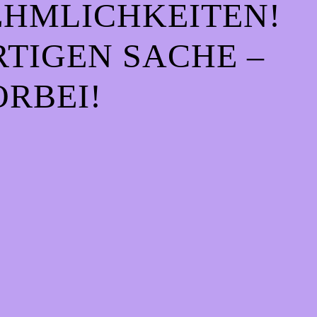
EHMLICHKEITEN!
IGEN SACHE – S
RBEI!