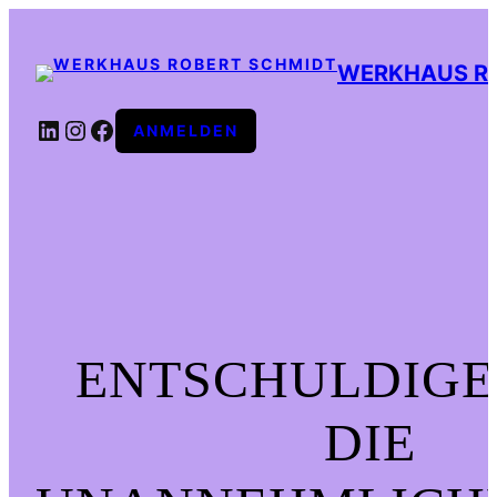
WERKHAUS R
LINKEDIN
INSTAGRAM
FACEBOOK
ANMELDEN
ENTSCHULDIGE
DIE