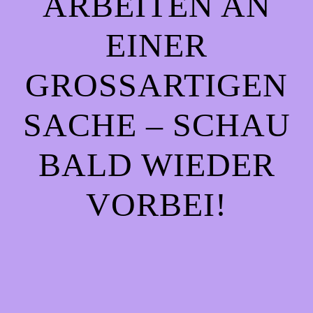
ARBEITEN AN
EINER
GROSSARTIGEN S
ACHE – SCHAU B
ALD WIEDER V
ORBEI!