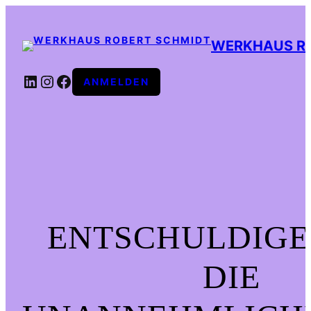
WERKHAUS R
LINKEDIN
INSTAGRAM
FACEBOOK
ANMELDEN
ENTSCHULDIGE
DIE