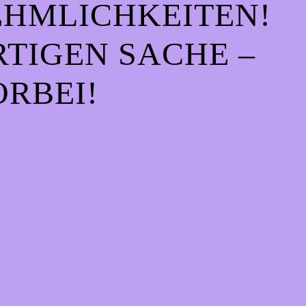
EHMLICHKEITEN!
IGEN SACHE – S
RBEI!