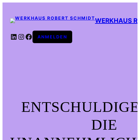
WERKHAUS R
LINKEDIN
INSTAGRAM
FACEBOOK
ANMELDEN
ENTSCHULDIGE
DIE