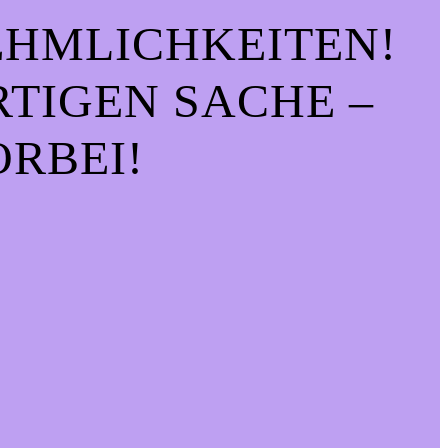
EHMLICHKEITEN!
IGEN SACHE – S
RBEI!