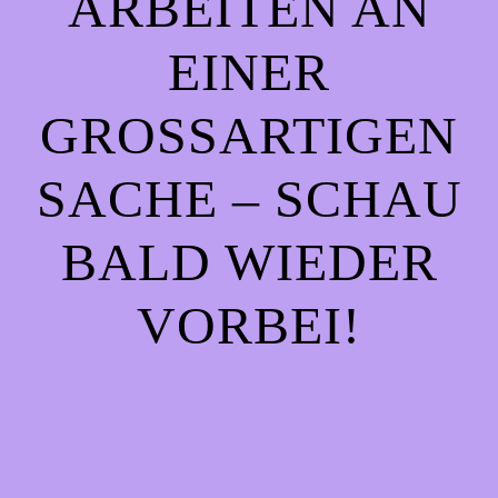
ARBEITEN AN
EINER
GROSSARTIGEN S
ACHE – SCHAU B
ALD WIEDER V
ORBEI!