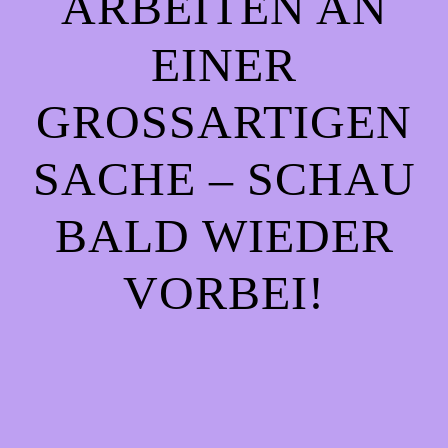
ARBEITEN AN
EINER
GROSSARTIGEN S
ACHE – SCHAU B
ALD WIEDER V
ORBEI!