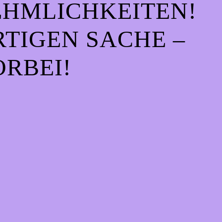
EHMLICHKEITEN!
IGEN SACHE – S
RBEI!