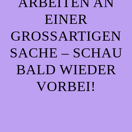
ARBEITEN AN
EINER
GROSSARTIGEN S
ACHE – SCHAU B
ALD WIEDER V
ORBEI!