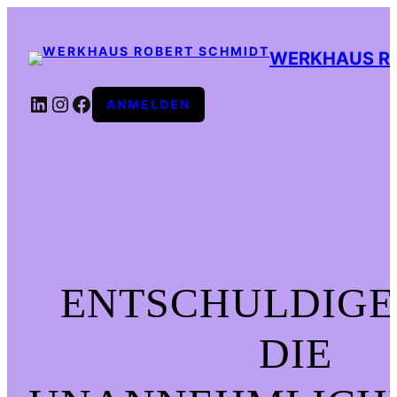
WERKHAUS R
LINKEDIN
INSTAGRAM
FACEBOOK
ANMELDEN
ENTSCHULDIGE
DIE