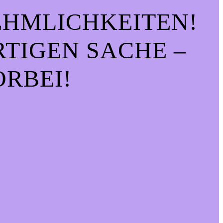
EHMLICHKEITEN!
IGEN SACHE – S
RBEI!