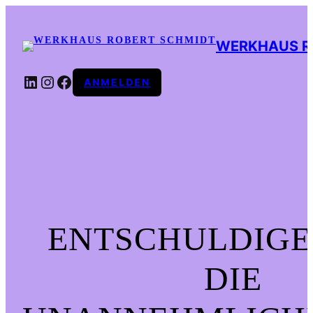
WERKHAUS R
LINKEDIN
INSTAGRAM
FACEBOOK
ANMELDEN
ENTSCHULDIGE
DIE