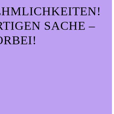
EHMLICHKEITEN!
IGEN SACHE – S
RBEI!