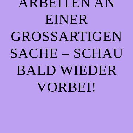
ARBEITEN AN
EINER
GROSSARTIGEN S
ACHE – SCHAU B
ALD WIEDER V
ORBEI!