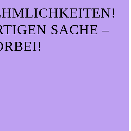
EHMLICHKEITEN!
IGEN SACHE – S
RBEI!