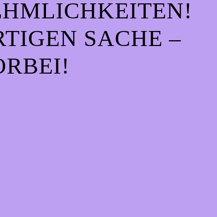
EHMLICHKEITEN!
IGEN SACHE – S
RBEI!