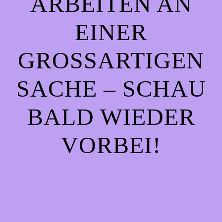
ARBEITEN AN
EINER
GROSSARTIGEN S
ACHE – SCHAU B
ALD WIEDER V
ORBEI!