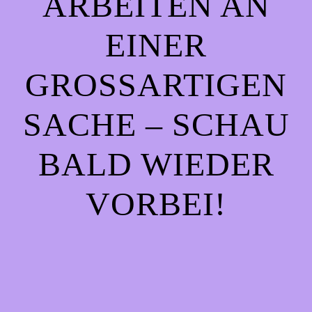
ARBEITEN AN
EINER
GROSSARTIGEN S
ACHE – SCHAU B
ALD WIEDER V
ORBEI!