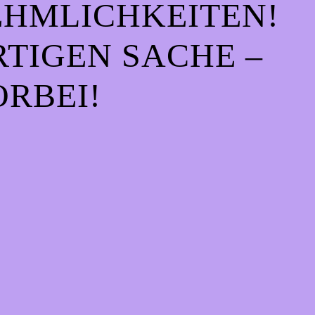
EHMLICHKEITEN!
IGEN SACHE – S
RBEI!