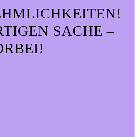
EHMLICHKEITEN!
IGEN SACHE – S
RBEI!