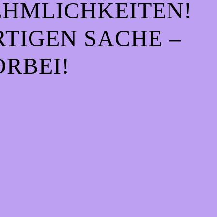
EHMLICHKEITEN!
IGEN SACHE – S
RBEI!