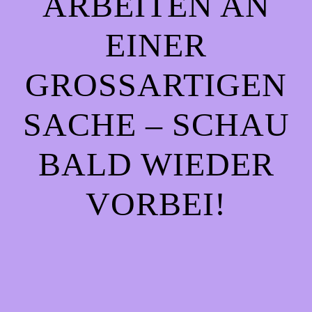
ARBEITEN AN
EINER
GROSSARTIGEN S
ACHE – SCHAU B
ALD WIEDER V
ORBEI!