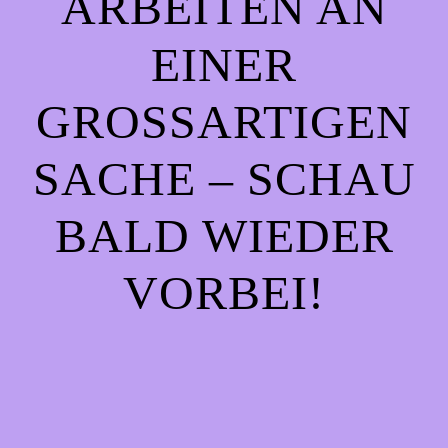
ARBEITEN AN
EINER
GROSSARTIGEN S
ACHE – SCHAU B
ALD WIEDER V
ORBEI!