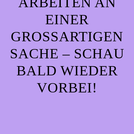
ARBEITEN AN
EINER
GROSSARTIGEN S
ACHE – SCHAU B
ALD WIEDER V
ORBEI!