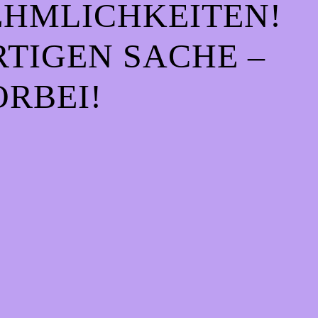
EHMLICHKEITEN!
IGEN SACHE – S
RBEI!