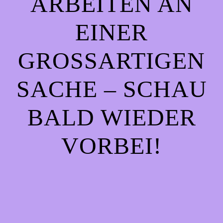
ARBEITEN AN
EINER
GROSSARTIGEN S
ACHE – SCHAU B
ALD WIEDER V
ORBEI!