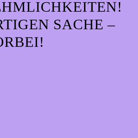
EHMLICHKEITEN!
IGEN SACHE – S
RBEI!