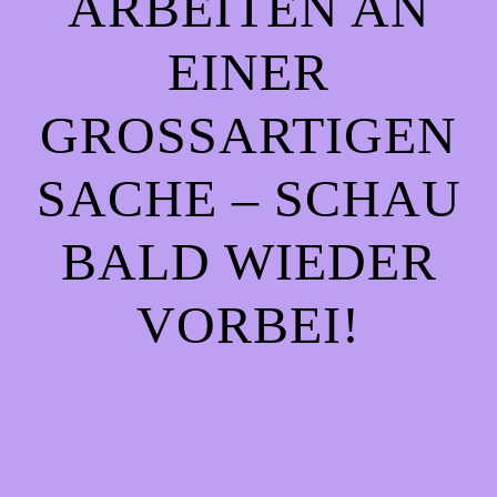
ARBEITEN AN
EINER
GROSSARTIGEN S
ACHE – SCHAU B
ALD WIEDER V
ORBEI!