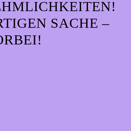
EHMLICHKEITEN!
IGEN SACHE – S
RBEI!