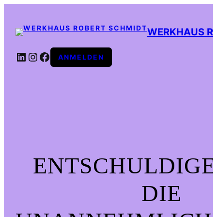
WERKHAUS R
LINKEDIN
INSTAGRAM
FACEBOOK
ANMELDEN
ENTSCHULDIGE
DIE