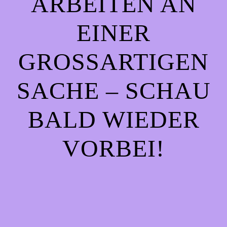
ARBEITEN AN
EINER
GROSSARTIGEN S
ACHE – SCHAU B
ALD WIEDER V
ORBEI!