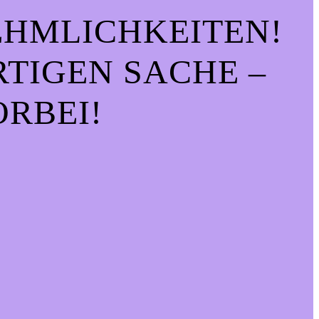
EHMLICHKEITEN!
IGEN SACHE – S
RBEI!