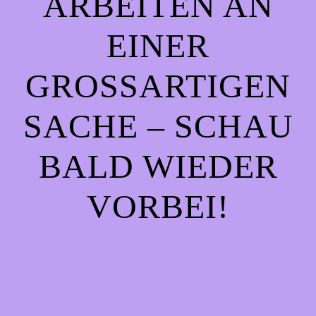
ARBEITEN AN
EINER
GROSSARTIGEN S
ACHE – SCHAU B
ALD WIEDER V
ORBEI!