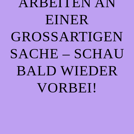
ARBEITEN AN
EINER
GROSSARTIGEN S
ACHE – SCHAU B
ALD WIEDER V
ORBEI!