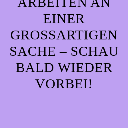
ARBEITEN AN
EINER
GROSSARTIGEN S
ACHE – SCHAU B
ALD WIEDER V
ORBEI!