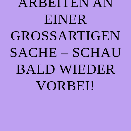
ARBEITEN AN
EINER
GROSSARTIGEN S
ACHE – SCHAU B
ALD WIEDER V
ORBEI!