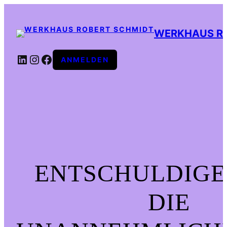
WERKHAUS R
LINKEDIN
INSTAGRAM
FACEBOOK
ANMELDEN
ENTSCHULDIGE
DIE