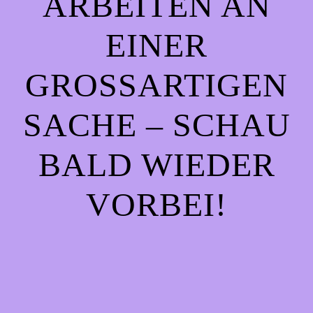
ARBEITEN AN
EINER
GROSSARTIGEN S
ACHE – SCHAU B
ALD WIEDER V
ORBEI!