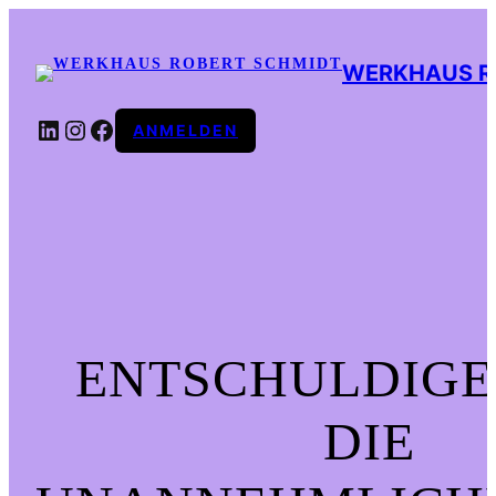
WERKHAUS R
LINKEDIN
INSTAGRAM
FACEBOOK
ANMELDEN
ENTSCHULDIGE
DIE