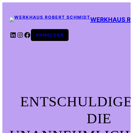
WERKHAUS R
LINKEDIN
INSTAGRAM
FACEBOOK
ANMELDEN
ENTSCHULDIGE
DIE