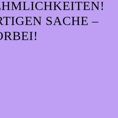
EHMLICHKEITEN!
IGEN SACHE – S
RBEI!