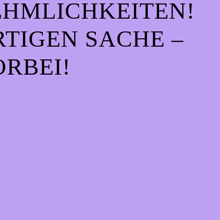
EHMLICHKEITEN!
IGEN SACHE – S
RBEI!