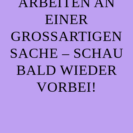
ARBEITEN AN
EINER
GROSSARTIGEN S
ACHE – SCHAU B
ALD WIEDER V
ORBEI!