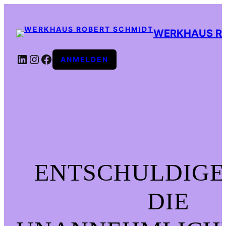
WERKHAUS R
LINKEDIN
INSTAGRAM
FACEBOOK
ANMELDEN
ENTSCHULDIGE
DIE