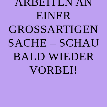
ARBEITEN AN
EINER
GROSSARTIGEN S
ACHE – SCHAU B
ALD WIEDER V
ORBEI!